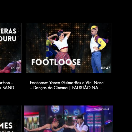
09:36
03:47
rthon –
Footloose: Yanca Guimarães e Vini Nasci
A BAND
– Danças do Cinema | FAUSTÃO NA
BAND