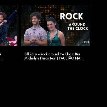
09:04
04:04
i
Bill Raily – Rock around the Clock: Bia
Michelly e Heron Leal | FAUSTÃO NA
BAND