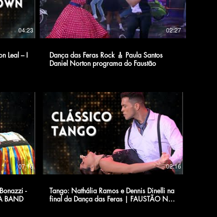
04:23
02:27
n Leal – I
Dança das Feras Rock 🎸 Paula Santos
Daniel Norton programa do Faustão
07:16
02:16
Bonazzi -
Tango: Nathália Ramos e Dennis Dinelli na
NA BAND
final da Dança das Feras | FAUSTÃO NA
BAND