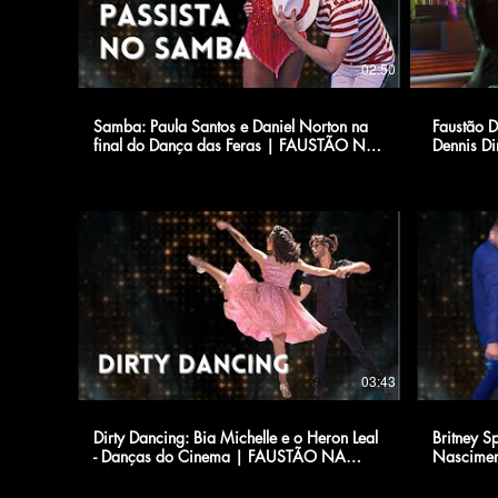
02:50
Samba: Paula Santos e Daniel Norton na
Faustão D
final do Dança das Feras | FAUSTÃO NA
Dennis Di
BAND
03:43
Dirty Dancing: Bia Michelle e o Heron Leal
Britney S
- Danças do Cinema | FAUSTÃO NA
Nascimen
BAND
BAND